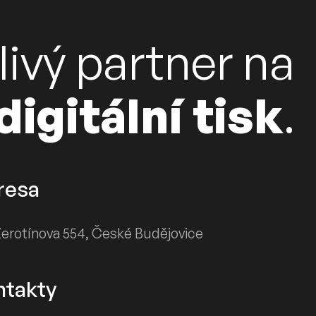
livý partner na
digitální tisk
.
resa
erotínova 554, České Budějovice
ntakty